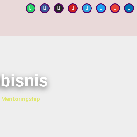
bisnis
n Mentoringship