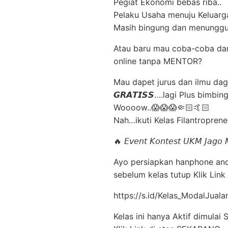
Pegiat Ekonomi bebas riba..
Pelaku Usaha menuju Keluarga
Masih bingung dan menunggu…
Atau baru mau coba-coba dan
online tanpa MENTOR?
Mau dapet jurus dan ilmu da
𝙂𝙍𝘼𝙏𝙄𝙎𝙎….lagi Plus bimbingan
Woooow..😱😱😱🤏🏻🤙🏻
Nah…ikuti Kelas Filantroprene
🔥 𝘌𝘷𝘦𝘯𝘵 𝘒𝘰𝘯𝘵𝘦𝘴𝘵 𝘜𝘒𝘔 𝘑𝘢𝘨𝘰 𝘔
Ayo persiapkan hanphone and
sebelum kelas tutup Klik Link d
https://s.id/Kelas_ModalJua
Kelas ini hanya Aktif dimulai