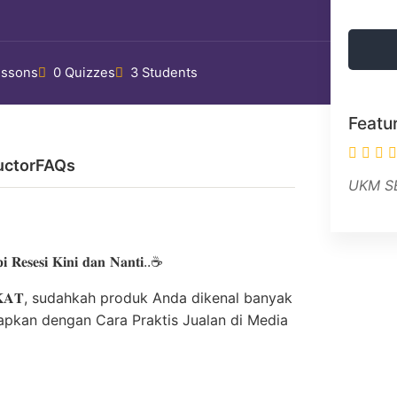
essons
0 Quizzes
3 Students
Featu
uctor
FAQs
UKM S
 𝐑𝐞𝐬𝐞𝐬𝐢 𝐊𝐢𝐧𝐢 𝐝𝐚𝐧 𝐍𝐚𝐧𝐭𝐢..☕
𝐤𝐢𝐧 𝐃𝐄𝐊𝐀𝐓, sudahkah produk Anda dikenal banyak
apkan dengan Cara Praktis Jualan di Media