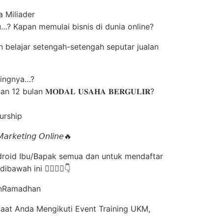
 Miliader
? Kapan memulai bisnis di dunia online?
 belajar setengah-setengah seputar jualan
gingnya…?
 12 bulan 𝐌𝐎𝐃𝐀𝐋 𝐔𝐒𝐀𝐇𝐀 𝐁𝐄𝐑𝐆𝐔𝐋𝐈𝐑?
urship
𝘢𝘳𝘬𝘦𝘵𝘪𝘯𝘨 𝘖𝘯𝘭𝘪𝘯𝘦🔥
roid Ibu/Bapak semua dan untuk mendaftar
ibawah ini 👇🏼👇🏼👇
lanRamadhan
 Saat Anda Mengikuti Event Training UKM,