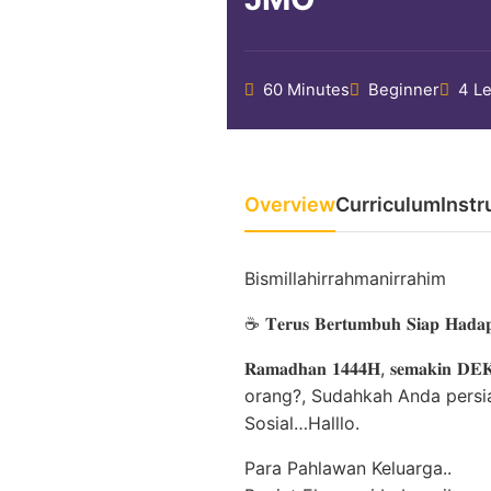
60 Minutes
Beginner
4 L
Overview
Curriculum
Instr
Bismillahirrahmanirrahim
☕ 𝐓𝐞𝐫𝐮𝐬 𝐁𝐞𝐫𝐭𝐮𝐦𝐛𝐮𝐡 𝐒𝐢𝐚𝐩 𝐇𝐚𝐝𝐚𝐩
𝐑𝐚𝐦𝐚𝐝𝐡𝐚𝐧 𝟏𝟒𝟒𝟒𝐇, 𝐬𝐞𝐦
orang?, Sudahkah Anda persi
Sosial…Halllo.
Para Pahlawan Keluarga..