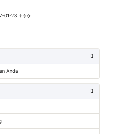
7-01-23 ✈️✈️✈️
an Anda
g