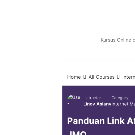
Langsung
ke
konten
Kursus Online 
Home
All Courses
Inter
Instructor
Category
Linov Asiany
Internet M
Panduan Link Af
JMO