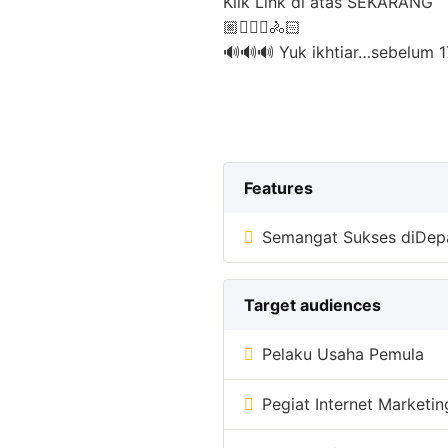
Klik Link di atas SEKARANG
🏼🚴🏻‍♀️🚴🏻
🔊🔊🔊 Yuk ikhtiar…sebelum 1
Features
Semangat Sukses diDep
Target audiences
Pelaku Usaha Pemula
Pegiat Internet Marketin