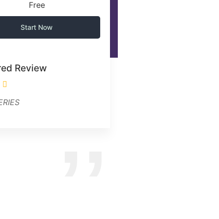
Free
Start Now
red Review
ERIES